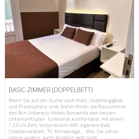
BASIC-ZIMMER (DOPPELBETT)
Wenn Sie auf der Suche nach Platz, Unabhängigkeit
und Privatsphäre sind, bieten Ihnen die Basiszimmer
des Bcn Urbaness Hotels Bonavista den besten
Unterkunftsplan: funktional, komfortabel, mit einem
1,35 cm Bett, kostenlosem WIFI, eigenem Bad,
Toilettenartikeln, TV, Klimaanlage... Was Sie schon
immer wollten, mehr Komfort geht nicht.