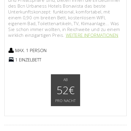
und Privatsphäre sind, bieten Ihnen die Einzelzimmer
des Bcn Urbaness Hotels Bonavista das beste
Unterkunftskonzept: funktional, komfortabel, mit
einem 0,90 cm breiten Bett, kostenlosem WIFI,
eigenem Bad, Toilettenartikeln, TV, Klimaanlage... Was
Sie schon immer wollten, in Reichweite und zu einem
wirklich einzigartigen Preis.
WEITERE INFORMATIONEN
MAX. 1 PERSON
1 EINZELBETT
AB
52€
PRO NACHT