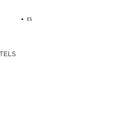
ES
HB - 004307 DC92
Mi reserva
tor de reserva